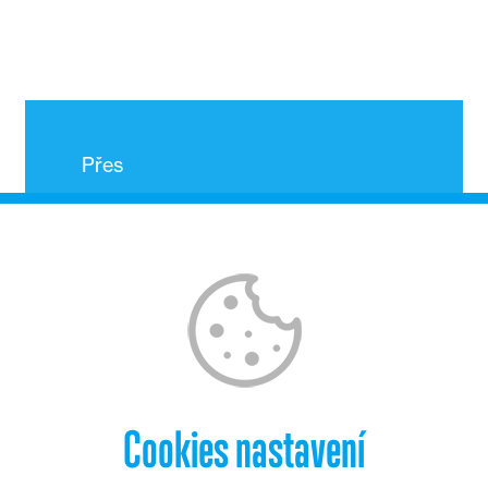
Přes
5003
STROJŮ
dodaných
zákazníkům v ČR.
Cookies nastavení