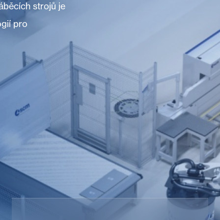
běcích strojů je
gií pro