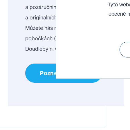
Tyto webo
a pozáručního servisu
obecně n
a originálních náhradních dílů.
Můžete nás navštívit na 3
pobočkách (Praha, Brno,
Doudleby n. Orl.).
Poznejte nás