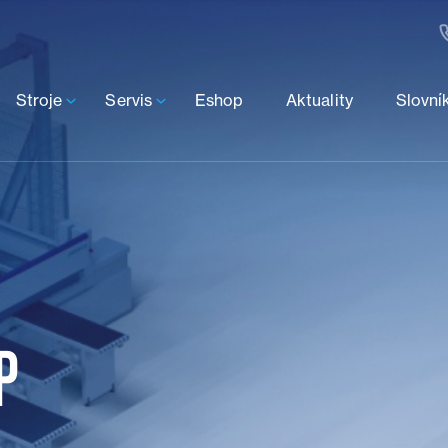
Stroje
Servis
Eshop
Aktuality
Slovní
U
P