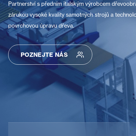
Partnerství s předním italským výrobcem dřevoobrá
zárukou vysoké kvality samotných strojů a technolo
povrchovou úpravu dřeva.
POZNEJTE NÁS
POZNEJTE NÁS
Poznejte nás