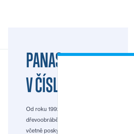
PANAS
V ČÍSLECH
Od roku 1992 dodáváme
dřevoobráběcí stroje a nástroje
včetně poskytování záručního