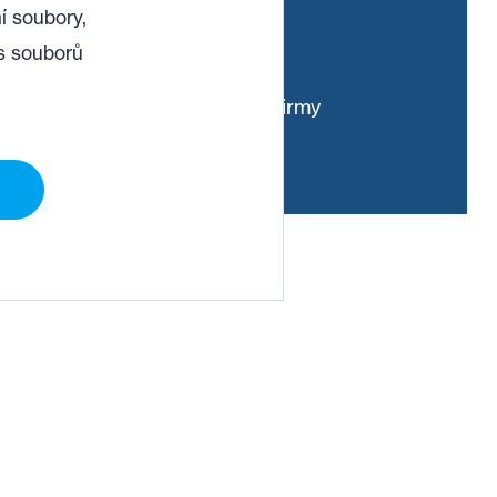
34 LET
í soubory,
s souborů
úspěšného působení firmy
PANAS na trhu