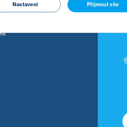
Nastavení
Přijmout vše
stupce
nik