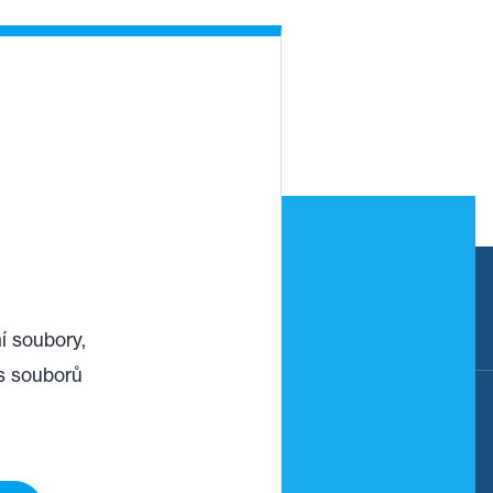
í soubory,
ANAS, SPOL. S R.O.
s souborů
napište nám
panas@panas.cz