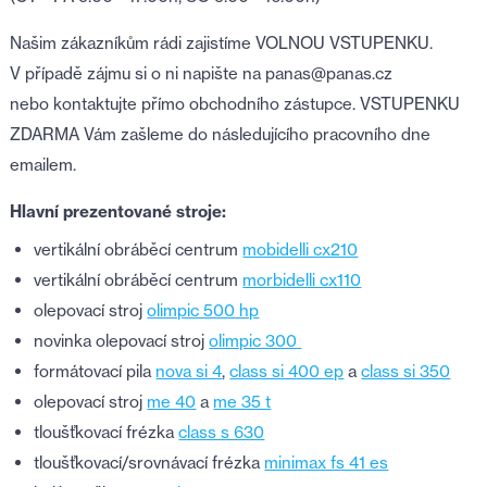
Našim zákazníkům rádi zajistíme VOLNOU VSTUPENKU.
V případě zájmu si o ni napište na panas@panas.cz
nebo kontaktujte přímo obchodního zástupce. VSTUPENKU
ZDARMA Vám zašleme do následujícího pracovního dne
emailem.
Hlavní prezentované stroje:
vertikální obráběcí centrum
mobidelli cx210
vertikální obráběcí centrum
morbidelli cx110
olepovací stroj
olimpic 500 hp
novinka olepovací stroj
olimpic 300
formátovací pila
nova si 4
,
class si 400 ep
a
class si 350
olepovací stroj
me 40
a
me 35 t
tloušťkovací frézka
class s 630
tloušťkovací/srovnávací frézka
minimax fs 41 es