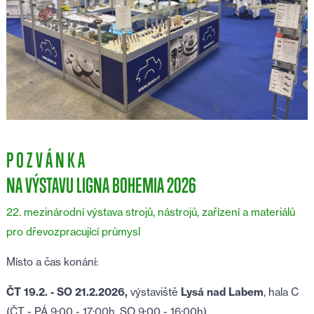
P O Z V Á N K A
NA VÝSTAVU LIGNA BOHEMIA 2026
22. mezinárodní výstava strojů, nástrojů, zařízení a materiálů
pro dřevozpracující průmysl
Místo a čas konání:
ČT 19.2. - SO 21.2.2026,
výstaviště
Lysá nad Labem
, hala C
(ČT - PÁ 9:00 - 17:00h, SO 9:00 - 16:00h)