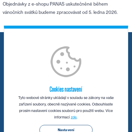
Objednávky z e-shopu PANAS uskutečněné během
vánočních svátků budeme zpracovávat od 5. ledna 2026.
NAVIGACE
O firmě
Servis
Cookies nastavení
Stroje
Tyto webové stránky ukládají v souladu se zákony na vaše
zařízení soubory, obecně nazývané cookies. Odsouhlaste
Nástroje
prosím nastavení cookies souborů pro použití webu. Více
informací
zde
.
Aktuality
Nastavení
Kontakt