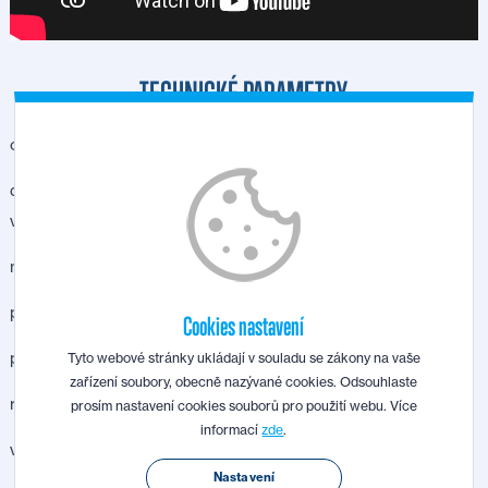
TECHNICKÉ PARAMETRY
celková délka prac. stolů
2750
mm
délka pracovního stolu na
1550
mm
vstupu
max. úběr materiálu
8
mm
pracovní šířka
520
mm
Cookies nastavení
průměr srovnávacího válce
120
mm
Tyto webové stránky ukládají v souladu se zákony na vaše
zařízení soubory, obecně nazývané cookies. Odsouhlaste
rozměry vodícího pravítka
1200x190
mm
prosím nastavení cookies souborů pro použití webu. Více
informací
zde
.
výkon motoru (režim S6)
5
kW
Nastavení