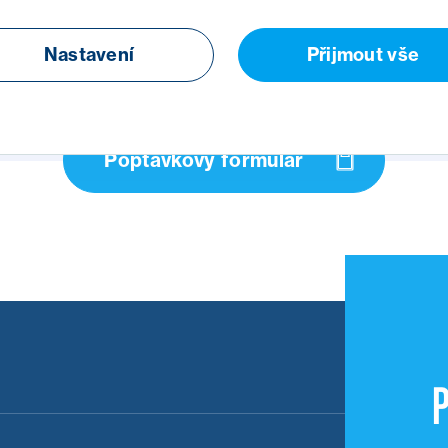
Nastavení
Přijmout vše
Poptávkový formulář
P