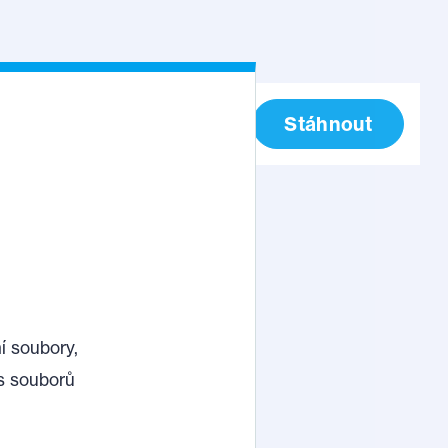
anglicky)
Stáhnout
í soubory,
s souborů