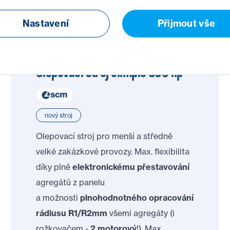
Nastavení
Přijmout vše
Olepovací stroj olimpic 500 hp
nový stroj
Olepovací stroj pro menší a středně
velké zakázkové provozy. Max. flexibilita
díky plně
elektronickému přestavování
agregátů z panelu
a možnosti
plnohodnotného opracování
rádiusu R1/R2mm
všemi agregáty (i
rožkovačem -
2 motorový
!). Max.