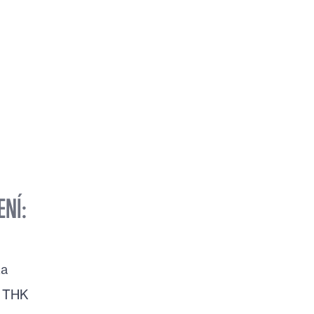
ENÍ:
ka
a THK