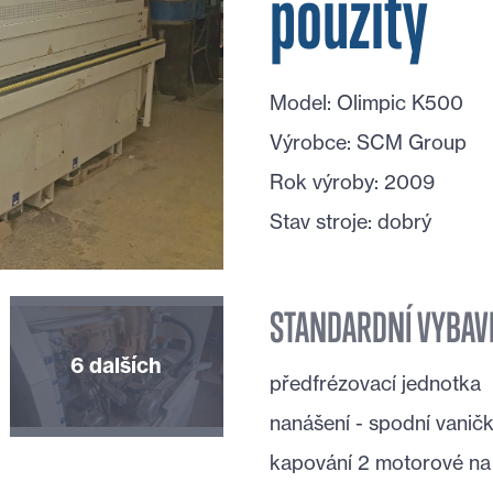
použitý
Model: Olimpic K500
Výrobce: SCM Group
Rok výroby: 2009
Stav stroje: dobrý
STANDARDNÍ VYBAV
6 dalších
předfrézovací jednotka
nanášení - spodní vanič
kapování 2 motorové n