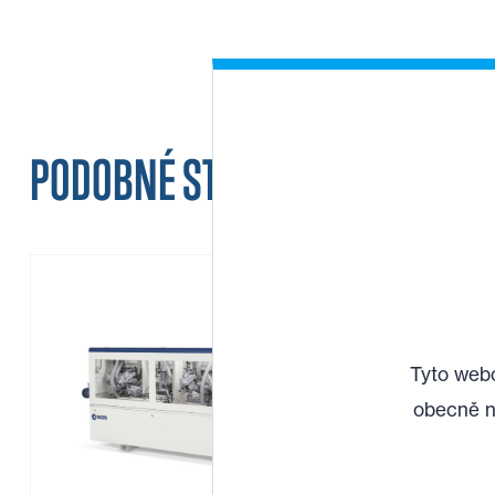
PODOBNÉ STROJE
Tyto webo
obecně n