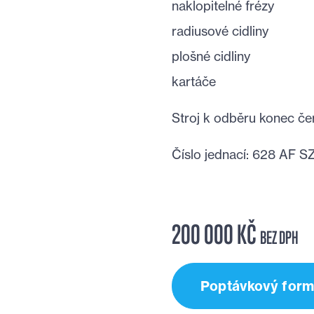
naklopitelné frézy
radiusové cidliny
plošné cidliny
kartáče
Stroj k odběru konec če
Číslo jednací: 628 AF S
200 000 KČ
BEZ DPH
Poptávkový form