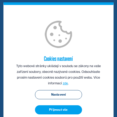
NAVIGACE
O firmě
Servis
Stroje
Nástroje
Cookies nastavení
Aktuality
Tyto webové stránky ukládají v souladu se zákony na vaše
zařízení soubory, obecně nazývané cookies. Odsouhlaste
Kontakt
prosím nastavení cookies souborů pro použití webu. Více
informací
zde
.
KARIÉRA
Nastavení
Obchodní zástupce
Přijmout vše