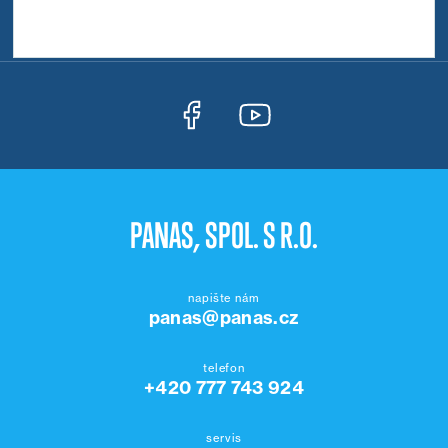
Servisní technik
PANAS, SPOL. S R.O.
napište nám
panas@panas.cz
telefon
+420 777 743 924
servis