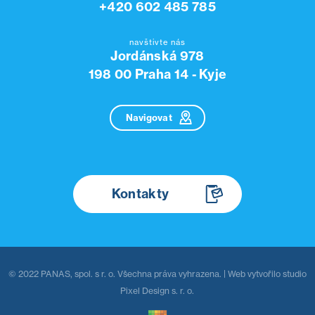
+420 602 485 785
navštivte nás
Jordánská 978
198 00 Praha 14 - Kyje
Navigovat
Kontakty
© 2022 PANAS, spol. s r. o. Všechna práva vyhrazena. | Web vytvořilo
studio
Pixel Design s. r. o.